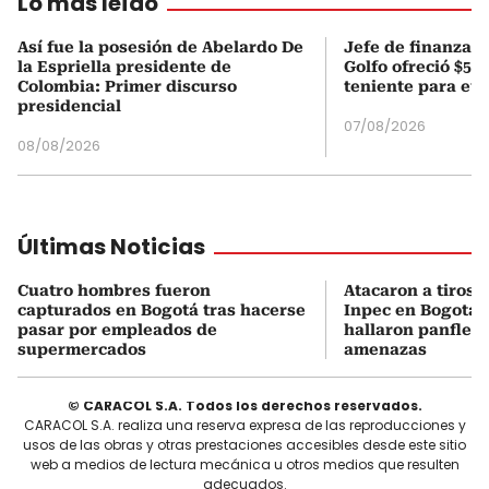
Lo más leído
Así fue la posesión de Abelardo De
Jefe de finanzas 
la Espriella presidente de
Golfo ofreció $50
Colombia: Primer discurso
teniente para evi
presidencial
07/08/2026
08/08/2026
Últimas Noticias
Cuatro hombres fueron
Atacaron a tiros 
capturados en Bogotá tras hacerse
Inpec en Bogotá: 
pasar por empleados de
hallaron panfleto
supermercados
amenazas
© CARACOL S.A. Todos los derechos reservados.
CARACOL S.A. realiza una reserva expresa de las reproducciones y
usos de las obras y otras prestaciones accesibles desde este sitio
web a medios de lectura mecánica u otros medios que resulten
adecuados.