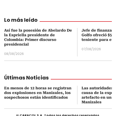
Lo más leído
Así fue la posesión de Abelardo De
Jefe de finanzas 
la Espriella presidente de
Golfo ofreció $50
Colombia: Primer discurso
teniente para evi
presidencial
07/08/2026
08/08/2026
Últimas Noticias
En menos de 12 horas se registran
Las autoridades i
dos explosiones en Manizales, los
causa de la explo
sospechosos están identificados
artefacto en un b
Manizales
© CARACOL S.A. Todos los derechos reservados.