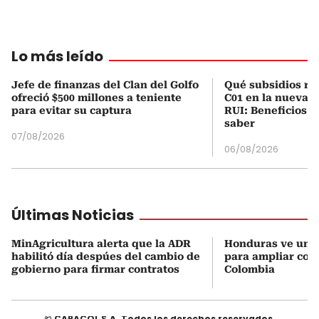
Lo más leído
Jefe de finanzas del Clan del Golfo
Qué subsidios rec
ofreció $500 millones a teniente
C01 en la nueva c
para evitar su captura
RUI: Beneficios y
saber
07/08/2026
06/08/2026
Últimas Noticias
MinAgricultura alerta que la ADR
Honduras ve una
habilitó día despúes del cambio de
para ampliar coo
gobierno para firmar contratos
Colombia
© CARACOL S.A. Todos los derechos reservados.