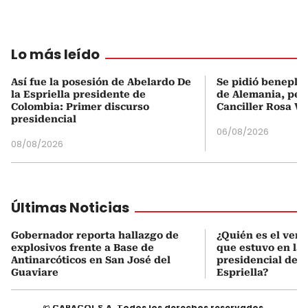
Lo más leído
Así fue la posesión de Abelardo De
Se pidió beneplá
la Espriella presidente de
de Alemania, pero
Colombia: Primer discurso
Canciller Rosa Vi
presidencial
06/08/2026
08/08/2026
Últimas Noticias
Gobernador reporta hallazgo de
¿Quién es el ven
explosivos frente a Base de
que estuvo en la
Antinarcóticos en San José del
presidencial de A
Guaviare
Espriella?
© CARACOL S.A. Todos los derechos reservados.