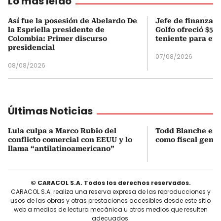
Lo más leído
Así fue la posesión de Abelardo De
Jefe de finanzas 
la Espriella presidente de
Golfo ofreció $50
Colombia: Primer discurso
teniente para evi
presidencial
07/08/2026
08/08/2026
Últimas Noticias
Lula culpa a Marco Rubio del
Todd Blanche es 
conflicto comercial con EEUU y lo
como fiscal gene
llama “antilatinoamericano”
© CARACOL S.A. Todos los derechos reservados.
CARACOL S.A. realiza una reserva expresa de las reproducciones y
usos de las obras y otras prestaciones accesibles desde este sitio
web a medios de lectura mecánica u otros medios que resulten
adecuados.