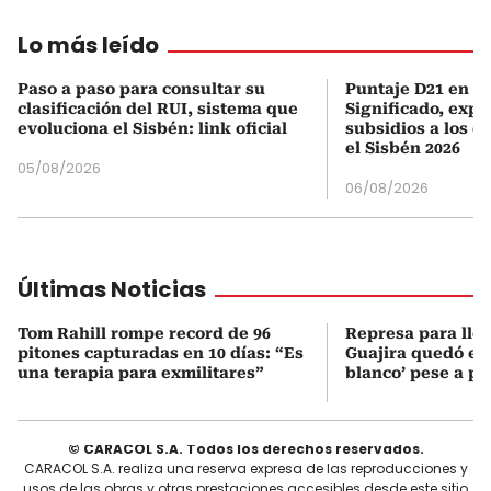
Lo más leído
Paso a paso para consultar su
Puntaje D21 en el
clasificación del RUI, sistema que
Significado, expl
evoluciona el Sisbén: link oficial
subsidios a los q
el Sisbén 2026
05/08/2026
06/08/2026
Últimas Noticias
Tom Rahill rompe record de 96
Represa para lle
pitones capturadas en 10 días: “Es
Guajira quedó en 
una terapia para exmilitares”
blanco’ pese a p
© CARACOL S.A. Todos los derechos reservados.
CARACOL S.A. realiza una reserva expresa de las reproducciones y
usos de las obras y otras prestaciones accesibles desde este sitio