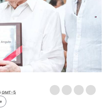
6
GMT-5
le