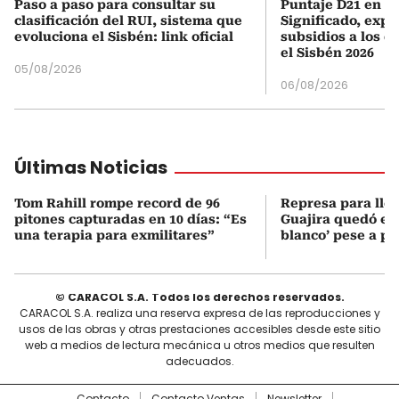
Paso a paso para consultar su
Puntaje D21 en el
clasificación del RUI, sistema que
Significado, expl
evoluciona el Sisbén: link oficial
subsidios a los q
el Sisbén 2026
05/08/2026
06/08/2026
Últimas Noticias
Tom Rahill rompe record de 96
Represa para lle
pitones capturadas en 10 días: “Es
Guajira quedó en 
una terapia para exmilitares”
blanco’ pese a p
© CARACOL S.A. Todos los derechos reservados.
CARACOL S.A. realiza una reserva expresa de las reproducciones y
usos de las obras y otras prestaciones accesibles desde este sitio
web a medios de lectura mecánica u otros medios que resulten
adecuados.
Contacto
Contacto Ventas
Newsletter