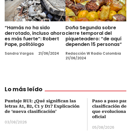
“Hamás no ha sido
Doña Segunda sobre
derrotado, incluso ahora
cierre temporal del
es más fuerte”: Robert
piqueteadero: “de aquí
Pape, politólogo
dependen 15 personas”
Sandra Vargas
21/06/2024
Redacción W Radio Colombia
21/06/2024
Lo más leído
Puntaje RUI: ¿Qué significan las
Paso a paso para 
letras A1, B2, C1 y D1? Explicación
clasificación del
de ‘nueva clasificación’
que evoluciona el
oficial
03/08/2026
05/08/2026