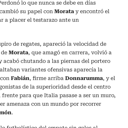
 Perdonó lo que nunca se debe en días
rcambió su papel con
Morata
y encontró el
r a placer el testarazo ante un
piro de regates, apareció la velocidad de
o de
Morata
, que amagó en carrera, volvió a
 y acabó chutando a las piernas del portero
 faltaban variantes ofensivas aparecía la
 con
Fabián
, firme arriba
Donnarumma
, y el
gonistas de la superioridad desde el centro
frente para que Italia pasase a ser un muro,
uier amenaza con un mundo por recorrer
imón
.
 lo futbolístico del empate sin goles al