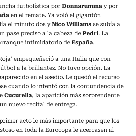
lancha futbolística por
Donnarumma
y por
aña
en el remate. Ya voló el gigantón
lía el minuto dos y
Nico Williams
se subía a
un pase preciso a la cabeza de
Pedri
. La
 arranque intimidatorio de
España
.
 ‘Roja’ empequeñeció a una Italia que con
fútbol a la brillantez. No tuvo opción. La
saparecido en el asedio. Le quedó el recurso
ose cuando lo intentó con la contundencia de
de
Cucurella
, la aparición más sorprendente
 un nuevo recital de entrega.
l primer acto lo más importante para que los
toso en toda la Eurocopa le acercasen al