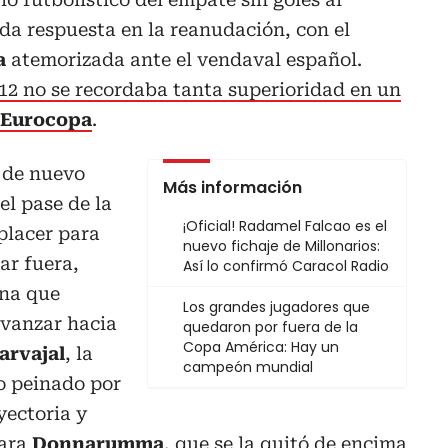
da respuesta en la reanudación, con el
ia
atemorizada ante el vendaval español.
12 no se recordaba tanta superioridad en un
Eurocopa
.
 de nuevo
Más información
el pase de la
¡Oficial! Radamel Falcao es el
placer para
nuevo fichaje de Millonarios:
ar fuera,
Así lo confirmó Caracol Radio
una que
Los grandes jugadores que
avanzar hacia
quedaron por fuera de la
Copa América: Hay un
arvajal
, la
campeón mundial
ro peinado por
yectoria y
para
Donnarumma
, que se la quitó de encima