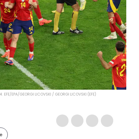
4. EFE/EPA/GEORGI LICOVSKI
/
GEORGI LICOVSKI
(
EFE
)
le