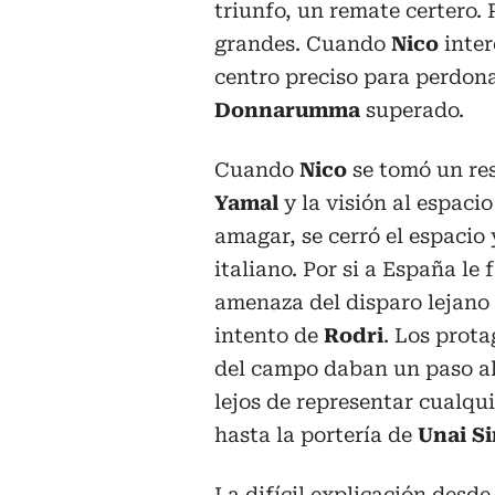
triunfo, un remate certero.
grandes. Cuando
Nico
inte
centro preciso para perdona
Donnarumma
superado.
Cuando
Nico
se tomó un res
Yamal
y la visión al espaci
amagar, se cerró el espacio
italiano. Por si a España le
amenaza del disparo lejano
intento de
Rodri
. Los prota
del campo daban un paso al 
lejos de representar cualq
hasta la portería de
Unai S
La difícil explicación desde