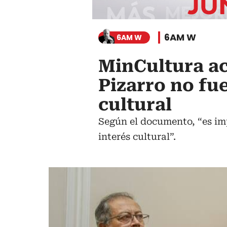
6AM W
6AM W
MinCultura ac
Pizarro no fu
cultural
Según el documento, “es im
interés cultural”.