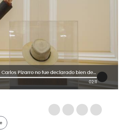
MinCultura aclara que sombrero de Carlos Pizarro no fue declarado bien de interés cultural
02:11
le