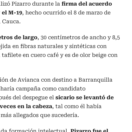
ilizó Pizarro durante la
firma del acuerdo
 el M-19
, hecho ocurrido el 8 de marzo de
l Cauca.
etros de largo
, 30 centímetros de ancho y 8,5
ejida en fibras naturales y sintéticas con
tafilete en cuero café y es de olor beige con
ión de Avianca con destino a Barranquilla
90 haría campaña como candidato
pués del despegue el
sicario se levantó de
s veces en la cabeza
, tal como él había
 más allegados que sucedería.
ida formación intelectual,
Pizarro fue el