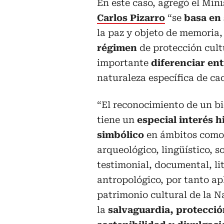
En este caso, agregó el Mini
Carlos Pizarro
“se
basa en 
la paz y objeto de memoria,
régimen
de protección cultu
importante
diferenciar en
naturaleza específica de ca
“El reconocimiento de un bi
tiene un
especial interés hi
simbólico
en ámbitos como e
arqueológico, lingüístico, s
testimonial, documental, lit
antropológico, por tanto apli
patrimonio cultural de la N
la
salvaguardia, protecció