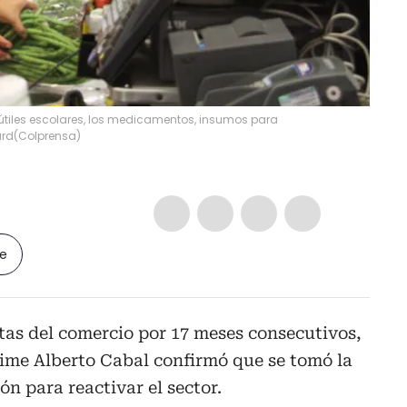
los útiles escolares, los medicamentos, insumos para
ard
(
Colprensa
)
le
tas del comercio por 17 meses consecutivos,
aime Alberto Cabal confirmó que se tomó la
ón para reactivar el sector.