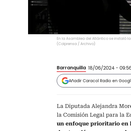
En la Asamblea del Atlántico se instaló l
(
Colprensa / Archivo
)
Barranquilla
18/06/2024 - 09:5
Añadir Caracol Radio en Goog
La Diputada Alejandra More
la Comisión Legal para la E
un enfoque prioritario en 