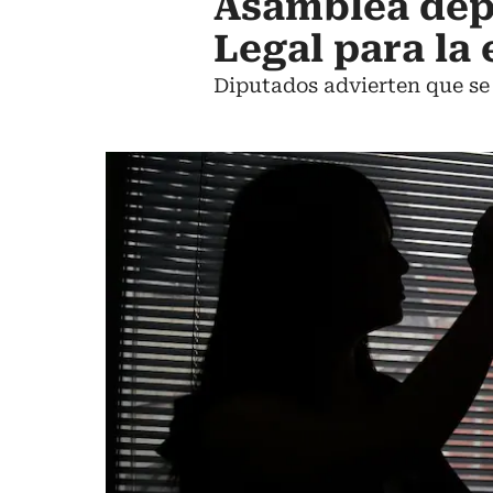
Asamblea dep
Legal para la
Diputados advierten que se 