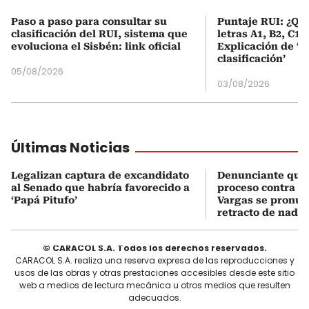
Paso a paso para consultar su
Puntaje RUI: ¿Qué
clasificación del RUI, sistema que
letras A1, B2, C1 
evoluciona el Sisbén: link oficial
Explicación de ‘
clasificación’
05/08/2026
03/08/2026
Últimas Noticias
Legalizan captura de excandidato
Denunciante que 
al Senado que habría favorecido a
proceso contra J
‘Papá Pitufo’
Vargas se pronun
retracto de nada
© CARACOL S.A. Todos los derechos reservados.
CARACOL S.A. realiza una reserva expresa de las reproducciones y
usos de las obras y otras prestaciones accesibles desde este sitio
web a medios de lectura mecánica u otros medios que resulten
adecuados.