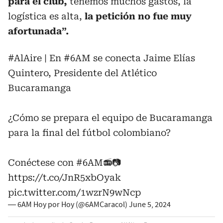
para el club,
tenemos muchos gastos, la
logística es alta,
la petición no fue muy
afortunada”.
#AlAire
| En
#6AM
se conecta Jaime Elías
Quintero, Presidente del Atlético
Bucaramanga
¿Cómo se prepara el equipo de Bucaramanga
para la final del fútbol colombiano?
Conéctese con
#6AM
📻📷
https://t.co/JnR5xbOyak
pic.twitter.com/1wzrN9wNcp
— 6AM Hoy por Hoy (@6AMCaracol)
June 5, 2024