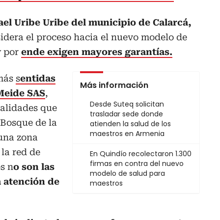
ael Uribe Uribe del municipio de Calarcá,
idera el proceso hacia el nuevo modelo de
y por
ende exigen mayores garantías.
 más
s
entidas
Más información
 Meide SAS
,
Desde Suteq solicitan
ialidades que
trasladar sede donde
 Bosque de la
atienden la salud de los
maestros en Armenia
una zona
la red de
En Quindío recolectaron 1.300
firmas en contra del nuevo
s n
o son las
modelo de salud para
a atención de
maestros