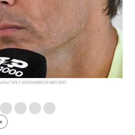
añol / EFE
/
ALESSANDRO DI MEO
(
EFE
)
le