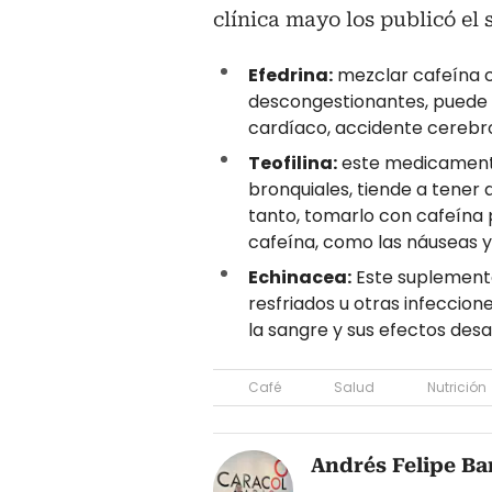
clínica mayo los publicó el 
Efedrina:
mezclar cafeína c
descongestionantes, puede a
cardíaco, accidente cerebro
Teofilina:
este medicamento, 
bronquiales, tiende a tener a
tanto, tomarlo con cafeína 
cafeína, como las náuseas y
Echinacea:
Este suplemento 
resfriados u otras infeccio
la sangre y sus efectos des
Café
Salud
Nutrición
Andrés Felipe Ba