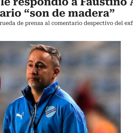
le respondió a Faustino 
ario “son de madera”
n rueda de prensa al comentario despectivo del ex