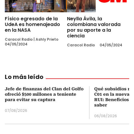
Físico egresado de la
Neylla Ávila, la
UdeA es homenajeado
colombiana valorada
en la NASA
por su aporte a la
ciencia
Caracol Radio
|
Ashly Prieto
04/05/2024
Caracol Radio
04/05/2024
Lo más leído
Jefe de finanzas del Clan del Golfo
Qué subsidios rec
ofreció $500 millones a teniente
C01 en la nueva c
para evitar su captura
RUI: Beneficios y
saber
07/08/2026
06/08/2026