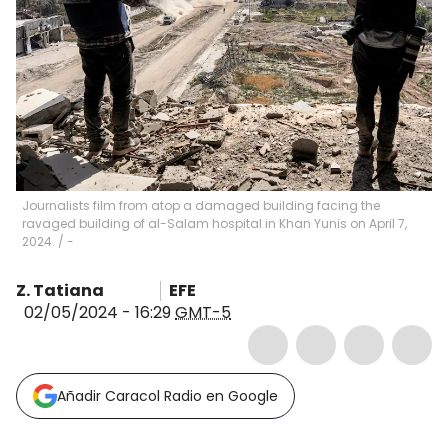
Journalists film from atop a damaged building facing the
ravaged building of al-Salam hospital in Khan Yunis on April 7,
2024.
/
-
Z. Tatiana
EFE
02/05/2024 - 16:29
GMT-5
Añadir Caracol Radio en Google