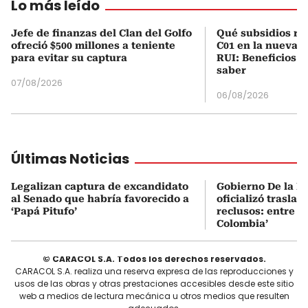
Lo más leído
Jefe de finanzas del Clan del Golfo
Qué subsidios rec
ofreció $500 millones a teniente
C01 en la nueva c
para evitar su captura
RUI: Beneficios y
saber
07/08/2026
06/08/2026
Últimas Noticias
Legalizan captura de excandidato
Gobierno De la Es
al Senado que habría favorecido a
oficializó traslad
‘Papá Pitufo’
reclusos: entre el
Colombia’
© CARACOL S.A. Todos los derechos reservados.
CARACOL S.A. realiza una reserva expresa de las reproducciones y
usos de las obras y otras prestaciones accesibles desde este sitio
web a medios de lectura mecánica u otros medios que resulten