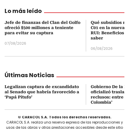
Lo más leído
Jefe de finanzas del Clan del Golfo
Qué subsidios rec
ofreció $500 millones a teniente
C01 en la nueva c
para evitar su captura
RUI: Beneficios y
saber
07/08/2026
06/08/2026
Últimas Noticias
Legalizan captura de excandidato
Gobierno De la Es
al Senado que habría favorecido a
oficializó traslad
‘Papá Pitufo’
reclusos: entre el
Colombia’
© CARACOL S.A. Todos los derechos reservados.
CARACOL S.A. realiza una reserva expresa de las reproducciones y
usos de las obras y otras prestaciones accesibles desde este sitio