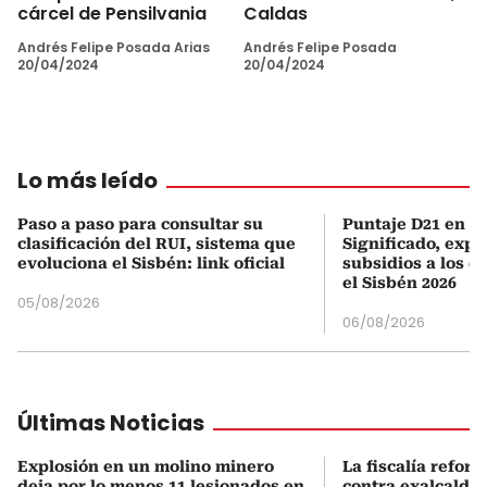
cárcel de Pensilvania
Caldas
Andrés Felipe Posada Arias
Andrés Felipe Posada
20/04/2024
20/04/2024
Lo más leído
Paso a paso para consultar su
Puntaje D21 en el
clasificación del RUI, sistema que
Significado, expl
evoluciona el Sisbén: link oficial
subsidios a los q
el Sisbén 2026
05/08/2026
06/08/2026
Últimas Noticias
Explosión en un molino minero
La fiscalía refor
deja por lo menos 11 lesionados en
contra exalcalde