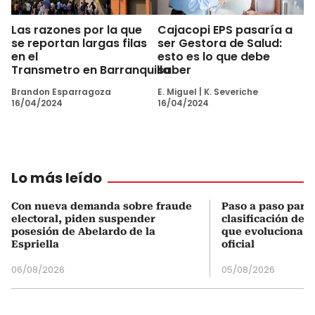
Las razones por la que
Cajacopi EPS pasaría a
se reportan largas filas
ser Gestora de Salud:
en el
esto es lo que debe
Transmetro en Barranquilla
saber
Brandon Esparragoza
E. Miguel
|
K. Severiche
16/04/2024
16/04/2024
Lo más leído
Con nueva demanda sobre fraude
Paso a paso para 
electoral, piden suspender
clasificación del
posesión de Abelardo de la
que evoluciona el
Espriella
oficial
06/08/2026
05/08/2026