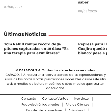
saber
07/08/2026
06/08/2026
Últimas Noticias
Tom Rahill rompe record de 96
Represa para lle
pitones capturadas en 10 días: “Es
Guajira quedó en 
una terapia para exmilitares”
blanco’ pese a p
© CARACOL S.A. Todos los derechos reservados.
CARACOL S.A. realiza una reserva expresa de las reproducciones y
usos de las obras y otras prestaciones accesibles desde este sitio
web a medios de lectura mecánica u otros medios que resulten
adecuados.
Contacto
Contacto Ventas
Newsletter
Pago electrónico clientes
Alta de Clientes
Registro de proveedores
Aviso legal