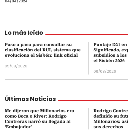
04/04/2024
Lo más leído
Paso a paso para consultar su
Puntaje D21 en el
clasificación del RUI, sistema que
Significado, expl
evoluciona el Sisbén: link oficial
subsidios a los q
el Sisbén 2026
05/08/2026
06/08/2026
Últimas Noticias
Me dijeron que Millonarios era
Rodrigo Contrera
como Boca o River: Rodrigo
definido su futur
Contreras narró su llegada al
Millonarios: así 
‘Embajador’
sus derechos