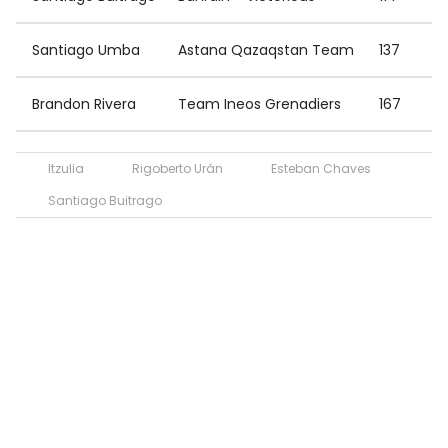
Santiago Umba
Astana Qazaqstan Team
137
Brandon Rivera
Team Ineos Grenadiers
167
Itzulia
Rigoberto Urán
Esteban Chaves
Santiago Buitrago