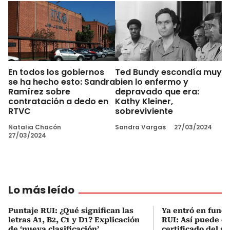
En todos los gobiernos
Ted Bundy escondía muy
se ha hecho esto: Sandra
bien lo enfermo y
Ramírez sobre
depravado que era:
contratación a dedo en
Kathy Kleiner,
RTVC
sobreviviente
Natalia Chacón
Sandra Vargas
27/03/2024
27/03/2024
Lo más leído
Puntaje RUI: ¿Qué significan las
Ya entró en func
letras A1, B2, C1 y D1? Explicación
RUI: Así puede d
de ‘nueva clasificación’
certificado del s