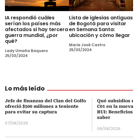
IA respondió cuáles
Lista de iglesias antiguas
serían los países más
de Bogotá para visitar
afectados si hay tercera
en Semana Santa:
guerra mundial, ¿por
ubicación y cómo llegar
qué?
Maria José Castro
25/03/2024
Lady Umaña Baquero
25/03/2024
Lo más leído
Jefe de finanzas del Clan del Golfo
Qué subsidios rec
ofreció $500 millones a teniente
C01 en la nueva c
para evitar su captura
RUI: Beneficios y
saber
07/08/2026
06/08/2026