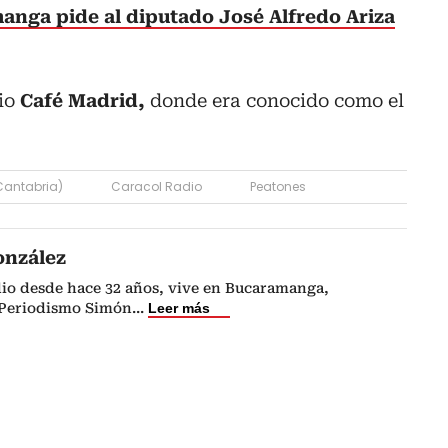
anga pide al diputado José Alfredo Ariza
rio
Café Madrid,
donde era conocido como el
Cantabria)
Caracol Radio
Peatones
onzález
dio desde hace 32 años, vive en Bucaramanga,
 Periodismo Simón
...
Leer más