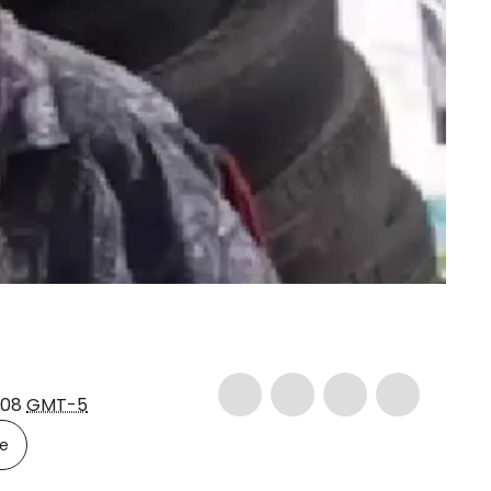
:08
GMT-5
le