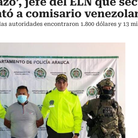
zo’, jefe del ELN que se
ató a comisario venezola
as autoridades encontraron 1.800 dólares y 13 mi