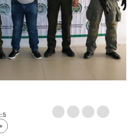
-5
le