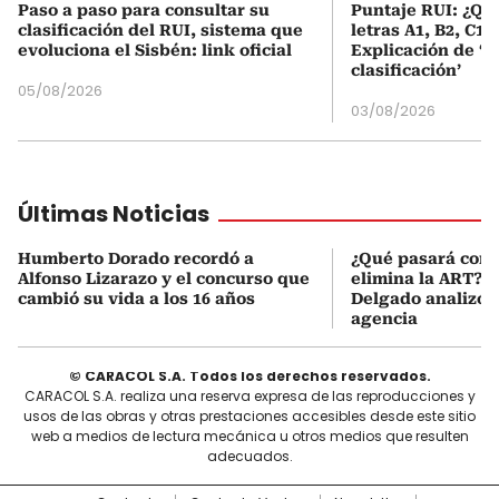
Paso a paso para consultar su
Puntaje RUI: ¿Qué
clasificación del RUI, sistema que
letras A1, B2, C1 
evoluciona el Sisbén: link oficial
Explicación de ‘
clasificación’
05/08/2026
03/08/2026
Últimas Noticias
Humberto Dorado recordó a
¿Qué pasará con l
Alfonso Lizarazo y el concurso que
elimina la ART? D
cambió su vida a los 16 años
Delgado analizó e
agencia
© CARACOL S.A. Todos los derechos reservados.
CARACOL S.A. realiza una reserva expresa de las reproducciones y
usos de las obras y otras prestaciones accesibles desde este sitio
web a medios de lectura mecánica u otros medios que resulten
adecuados.