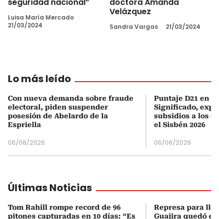
seguridad nacional”
doctora Amanda
Velázquez
Luisa María Mercado
21/03/2024
Sandra Vargas
21/03/2024
Lo más leído
Con nueva demanda sobre fraude
Puntaje D21 en el
electoral, piden suspender
Significado, expl
posesión de Abelardo de la
subsidios a los q
Espriella
el Sisbén 2026
06/08/2026
06/08/2026
Últimas Noticias
Tom Rahill rompe record de 96
Represa para lle
pitones capturadas en 10 días: “Es
Guajira quedó en 