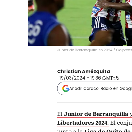
Junior de Barranquilla en 2024 / Colpren
Christian Amézquita
19/03/2024 - 19:36
GMT-5
Añadir Caracol Radio en Goog
El
Junior de Barranquilla
y
Libertadores 2024
.
El conju
junto a la
Liga de Quito de