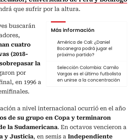
ndrá que sufrir por la altura.
eyes buscarán
Más información
tadores,
América de Cali: ¿Daniel
an cuatro
Bocanegra podrá jugar el
vas (2018-
próximo partido?
 sobrepasar la
Selección Colombia: Camilo
egaron por
Vargas es el último futbolista
en unirse a la concentración
final, en 1996 a
emifinales.
ación a nivel internacional ocurrió en el año
ros de su grupo en Copa y terminaron
 de la Sudamericana
. En octavos vencieron a
 y Justicia
, en semis a
Independiente