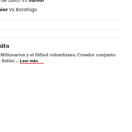
 de Quito Vs
Junior
nior
Vs Botafogo
uita
Millonarios y el fútbol colombiano. Creador conjunto
l Balón'
...
Leer más