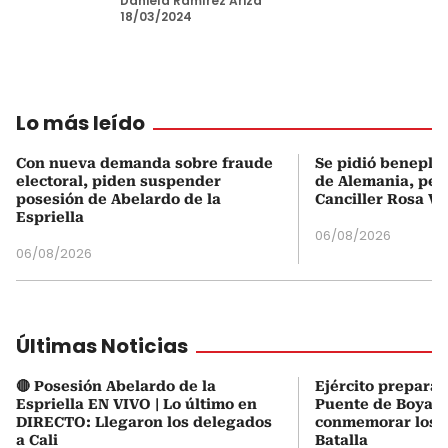
Daniela Ramírez Ariza
18/03/2024
Lo más leído
Con nueva demanda sobre fraude
Se pidió beneplá
electoral, piden suspender
de Alemania, pero
posesión de Abelardo de la
Canciller Rosa Vi
Espriella
06/08/2026
06/08/2026
Últimas Noticias
🔴 Posesión Abelardo de la
Ejército prepara 
Espriella EN VIVO | Lo último en
Puente de Boyacá
DIRECTO: Llegaron los delegados
conmemorar los 2
a Cali
Batalla