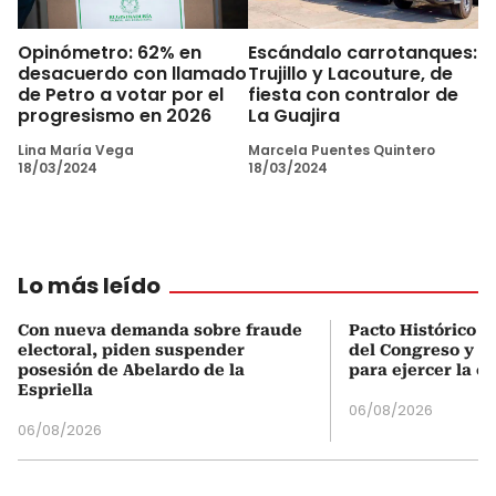
Opinómetro: 62% en
Escándalo carrotanques:
desacuerdo con llamado
Trujillo y Lacouture, de
de Petro a votar por el
fiesta con contralor de
progresismo en 2026
La Guajira
Lina María Vega
Marcela Puentes Quintero
18/03/2024
18/03/2024
Lo más leído
Con nueva demanda sobre fraude
Pacto Histórico d
electoral, piden suspender
del Congreso y e
posesión de Abelardo de la
para ejercer la o
Espriella
06/08/2026
06/08/2026