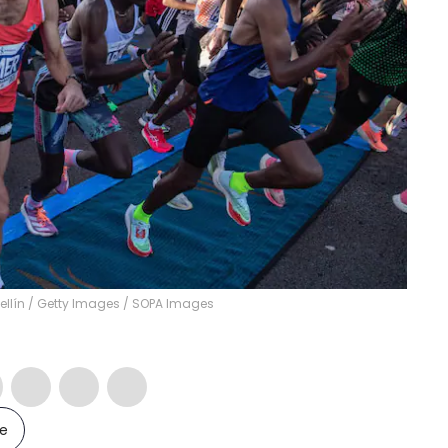
dellín / Getty Images
/
SOPA Images
le