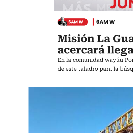
6AM W
6AM W
Misión La Guaj
acercará lleg
En la comunidad wayúu Pon
de este taladro para la bús