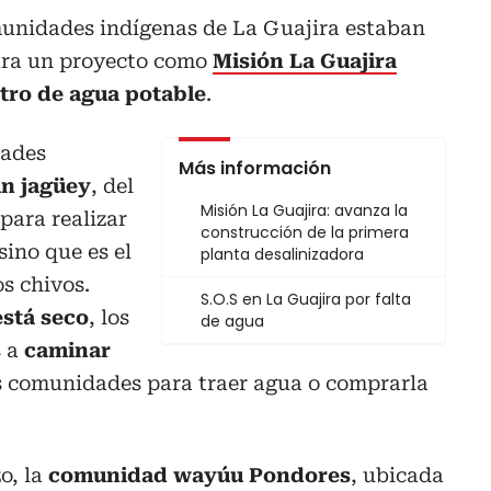
munidades indígenas de La Guajira estaban
ara un proyecto como
Misión La Guajira
stro de agua potable
.
dades
Más información
n jagüey
, del
Misión La Guajira: avanza la
para realizar
construcción de la primera
sino que es el
planta desalinizadora
s chivos.
S.O.S en La Guajira por falta
stá seco
, los
de agua
s a
caminar
ras comunidades para traer agua o comprarla
o, la
comunidad wayúu Pondores
, ubicada