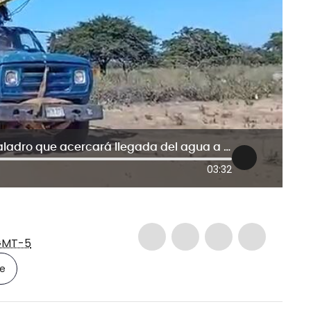
Misión La Guajira: así recibieron el taladro que acercará llegada del agua a la comunidad
03:32
a
GMT-5
le