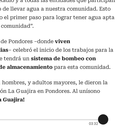
Radio y a todas las entidades que participan
o de llevar agua a nuestra comunidad. Esto
io el primer paso para lograr tener agua apta
a comunidad”.
n de Pondores –donde
viven
ias
– celebró el inicio de los trabajos para la
e tendrá un
sistema de bombeo con
de almacenamiento
para esta comunidad.
, hombres, y adultos mayores, le dieron la
ión La Guajira en Pondores. Al unísono
a Guajira!
03:32