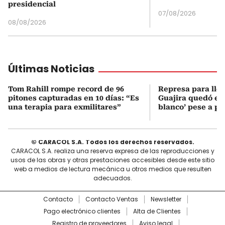
presidencial
07/08/2026
08/08/2026
Últimas Noticias
Tom Rahill rompe record de 96
Represa para lle
pitones capturadas en 10 días: “Es
Guajira quedó en 
una terapia para exmilitares”
blanco’ pese a p
© CARACOL S.A. Todos los derechos reservados.
CARACOL S.A. realiza una reserva expresa de las reproducciones y
usos de las obras y otras prestaciones accesibles desde este sitio
web a medios de lectura mecánica u otros medios que resulten
adecuados.
Contacto
Contacto Ventas
Newsletter
Pago electrónico clientes
Alta de Clientes
Registro de proveedores
Aviso legal