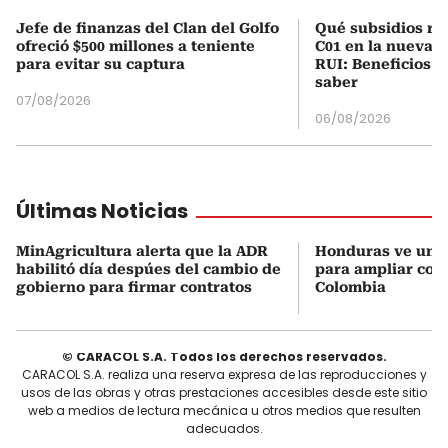
Jefe de finanzas del Clan del Golfo
Qué subsidios rec
ofreció $500 millones a teniente
C01 en la nueva c
para evitar su captura
RUI: Beneficios y
saber
07/08/2026
06/08/2026
Últimas Noticias
MinAgricultura alerta que la ADR
Honduras ve una
habilitó día despúes del cambio de
para ampliar coo
gobierno para firmar contratos
Colombia
© CARACOL S.A. Todos los derechos reservados.
CARACOL S.A. realiza una reserva expresa de las reproducciones y
usos de las obras y otras prestaciones accesibles desde este sitio
web a medios de lectura mecánica u otros medios que resulten
adecuados.