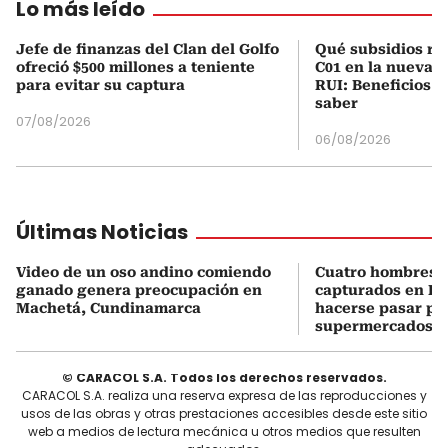
Lo más leído
Jefe de finanzas del Clan del Golfo
Qué subsidios rec
ofreció $500 millones a teniente
C01 en la nueva c
para evitar su captura
RUI: Beneficios y
saber
07/08/2026
06/08/2026
Últimas Noticias
Video de un oso andino comiendo
Cuatro hombres 
ganado genera preocupación en
capturados en Bo
Machetá, Cundinamarca
hacerse pasar po
supermercados
© CARACOL S.A. Todos los derechos reservados.
CARACOL S.A. realiza una reserva expresa de las reproducciones y
usos de las obras y otras prestaciones accesibles desde este sitio
web a medios de lectura mecánica u otros medios que resulten