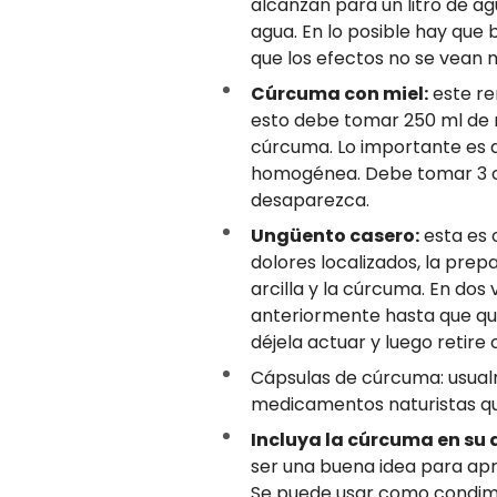
alcanzan para un litro de a
agua. En lo posible hay que 
que los efectos no se vean 
Cúrcuma con miel:
este re
esto debe tomar 250 ml de 
cúrcuma. Lo importante es 
homogénea. Debe tomar 3 cu
desaparezca.
Ungüento casero:
esta es 
dolores localizados, la pre
arcilla y la cúrcuma. En do
anteriormente hasta que qu
déjela actuar y luego retire 
Cápsulas de cúrcuma: usual
medicamentos naturistas que
Incluya la cúrcuma en su 
ser una buena idea para apr
Se puede usar como condime