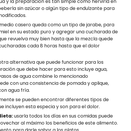
gua y la preparación es tan simple como hervirla en
beberla sin azúcar o algún tipo de endulzante para
modificados.
medio casero queda como un tipo de jarabe, para
miel en su estado puro y agregar una cucharada de
que revuelva muy bien hasta que la mezcla quede
charadas cada 8 horas hasta que el dolor
otra alternativa que puede funcionar para los
paración que debe hacer para esto incluye agua,
s vasos de agua combine lo mencionado
ede con una consistencia de pomada y aplique,
con agua fría.
mente se pueden encontrar diferentes tipos de
 incluyen esta especia y son para el dolor.
dieta:
usarla todos los días en sus comidas puede
ovechar al máximo los beneficios de este alimento.
nto para darle sabor a los platos.