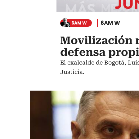
6AM W
6AM W
Movilización 
defensa propi
El exalcalde de Bogotá, Lui
Justicia.