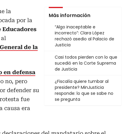
e la
Más información
ocada por la
“Algo inaceptable e
e Educadores
incorrecto”: Clara López
 al
rechazó asedio al Palacio de
Justicia
 General de la
Casi todos pierden con lo que
sucedió en la Corte Suprema
de Justicia
o en defensa
 o no, pero
¿Fiscalía quiere tumbar al
presidente? MinJusticia
por defender su
responde: lo que se sabe no
rotesta fue
se pregunta
la causa era
las declaraciones del mandatario sobre el