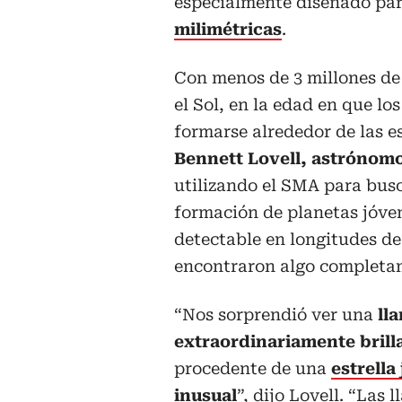
especialmente diseñado para
milimétricas
.
Con menos de 3 millones de
el Sol, en la edad en que lo
formarse alrededor de las es
Bennett Lovell, astrónom
utilizando el SMA para busc
formación de planetas jóven
detectable en longitudes de
encontraron algo completam
“Nos sorprendió ver una
ll
extraordinariamente brill
procedente de una
estrella
inusual
”, dijo Lovell. “Las 