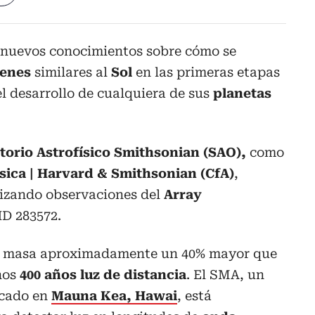
 nuevos conocimientos sobre cómo se
venes
similares al
Sol
en las primeras etapas
el desarrollo de cualquiera de sus
planetas
orio Astrofísico Smithsonian (SAO),
como
sica | Harvard & Smithsonian (CfA)
,
ilizando observaciones del
Array
D 283572.
na masa aproximadamente un 40% mayor que
unos
400 años luz de distancia
. El SMA, un
icado en
Mauna Kea, Hawai
, está