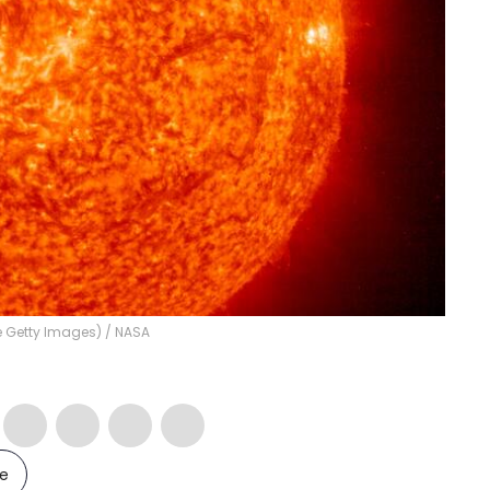
de Getty Images)
/
NASA
le