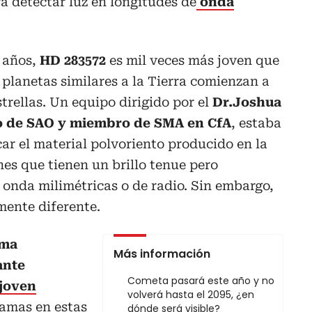
 detectar luz en longitudes de
onda
 años,
HD 283572
es mil veces más joven que
s planetas similares a la Tierra comienzan a
trellas. Un equipo dirigido por el
Dr.Joshua
o de SAO y miembro de SMA en CfA
, estaba
ar el material polvoriento producido en la
es que tienen un brillo tenue pero
 onda milimétricas o de radio. Sin embargo,
ente diferente.
ama
Más información
ante
Cometa pasará este año y no
 joven
volverá hasta el 2095, ¿en
llamas en estas
dónde será visible?