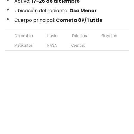
Activo:
17-26 de diciembre
Ubicación del radiante:
Osa Menor
Cuerpo principal:
Cometa 8P/Tuttle
Colombia
Lluvia
Estrellas
Planetas
Meteoritos
NASA
Ciencia