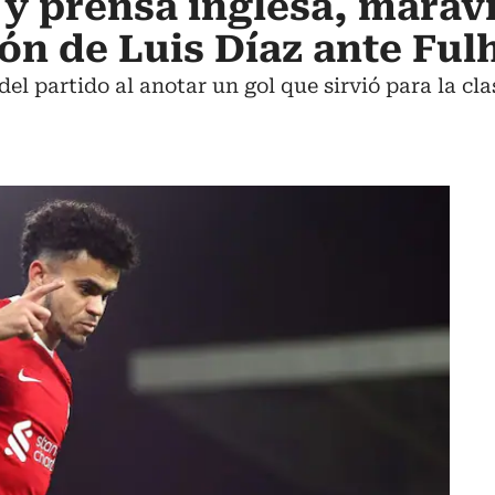
y prensa inglesa, marav
ión de Luis Díaz ante Fu
el partido al anotar un gol que sirvió para la clas