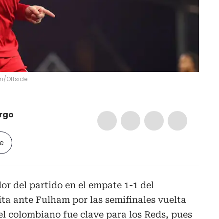
n/Offside
rgo
le
or del partido en el empate 1-1 del
ita ante Fulham por las semifinales vuelta
el colombiano fue clave para los Reds, pues