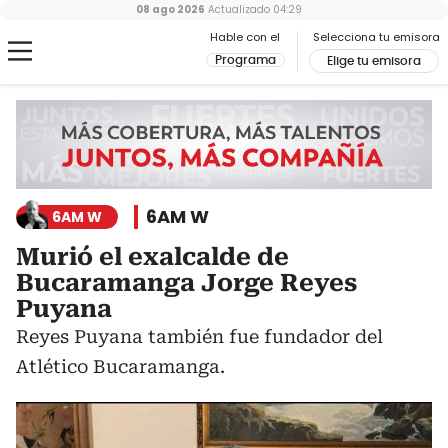
08 ago 2026
Actualizado
04:29
Hable con el
Selecciona tu emisora
Programa
Elige tu emisora
6AM W
6AM W
Murió el exalcalde de
Bucaramanga Jorge Reyes
Puyana
Reyes Puyana también fue fundador del
Atlético Bucaramanga.