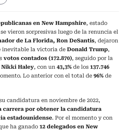
epublicanas en New Hampshire
, estado
 se vieron sorpresivas luego de la renuncia el
ador de La Florida, Ron DeSantis
, dejaron
 inevitable la victoria de
Donald Trump
,
os
votos contados (172.870)
, seguido por la
,
Nikki Haley
, con un
43,3%
de los
137.746
omento. Lo anterior con el total de
96%
de
 su candidatura en noviembre de 2022,
 carrera por obtener la candidatura
cia estadounidense
. Por el momento y con
a que ha ganado
12 delegados en New