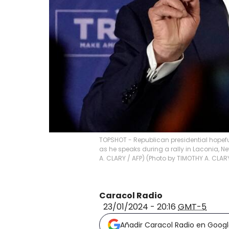
TOPSHOT - Republican presidential hopef
as he speaks during a rally in Laconia, 
A. CLARY / AFP) (Photo by TIMOTHY A. CLA
Caracol Radio
23/01/2024 - 20:16
GMT-5
Añadir Caracol Radio en Goog