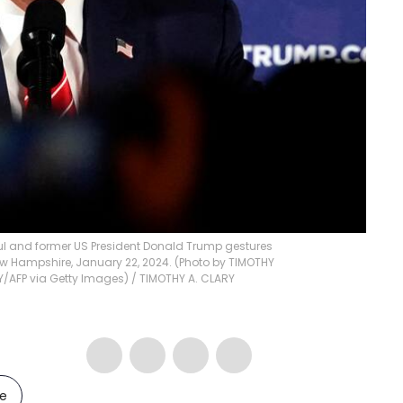
ul and former US President Donald Trump gestures
New Hampshire, January 22, 2024. (Photo by TIMOTHY
RY/AFP via Getty Images)
/
TIMOTHY A. CLARY
le