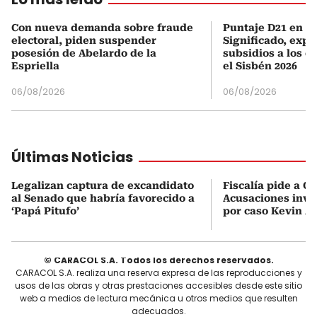
Con nueva demanda sobre fraude
Puntaje D21 en el
electoral, piden suspender
Significado, expl
posesión de Abelardo de la
subsidios a los q
Espriella
el Sisbén 2026
06/08/2026
06/08/2026
Últimas Noticias
Legalizan captura de excandidato
Fiscalía pide a C
al Senado que habría favorecido a
Acusaciones inves
‘Papá Pitufo’
por caso Kevin A
© CARACOL S.A. Todos los derechos reservados.
CARACOL S.A. realiza una reserva expresa de las reproducciones y
usos de las obras y otras prestaciones accesibles desde este sitio
web a medios de lectura mecánica u otros medios que resulten
adecuados.