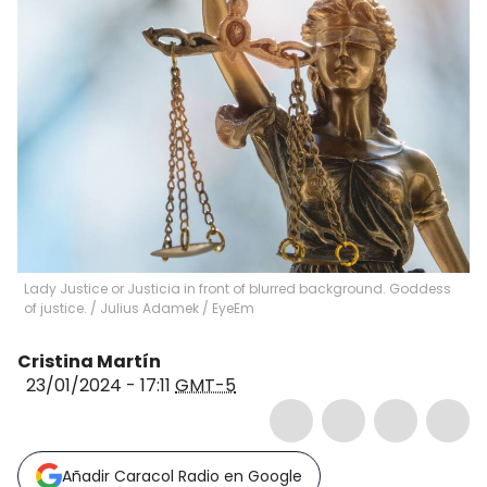
Lady Justice or Justicia in front of blurred background. Goddess
of justice.
/
Julius Adamek / EyeEm
Cristina Martín
23/01/2024 - 17:11
GMT-5
Añadir Caracol Radio en Google